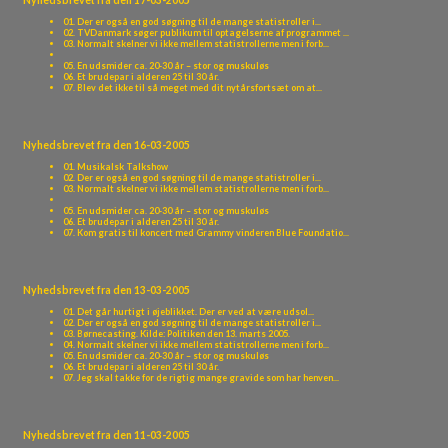
01. Der er også en god søgning til de mange statistroller i...
02. TVDanmark søger publikum til optagelserne af programmet ...
03. Normalt skelner vi ikke mellem statistrollerne men i forb...
05. En udsmider ca. 20-30 år – stor og muskuløs
06. Et brudepar i alderen 25 til 30 år.
07. Blev det ikke til så meget med dit nytårsfortsæt om at...
08. Kom gratis til koncert med Grammy vinderen Blue Foundatio...
09. AUX afholder 2. lyttebar i atelieret i Sommerstedsgade 7b...
Nyhedsbrevet fra den 16-03-2005
01. Musikalsk Talkshow
02. Der er også en god søgning til de mange statistroller i...
03. Normalt skelner vi ikke mellem statistrollerne men i forb...
05. En udsmider ca. 20-30 år – stor og muskuløs
06. Et brudepar i alderen 25 til 30 år.
07. Kom gratis til koncert med Grammy vinderen Blue Foundatio...
08. AUX afholder 2. lyttebar i atelieret i Sommerstedsgade 7b...
Nyhedsbrevet fra den 13-03-2005
01. Det går hurtigt i øjeblikket. Der er ved at være udsol...
02. Der er også en god søgning til de mange statistroller i...
03. Børnecasting. Kilde: Politiken den 13. marts 2005.
04. Normalt skelner vi ikke mellem statistrollerne men i forb...
05. En udsmider ca. 20-30 år – stor og muskuløs
06. Et brudepar i alderen 25 til 30 år.
07. Jeg skal takke for de rigtig mange gravide som har henven...
Nyhedsbrevet fra den 11-03-2005