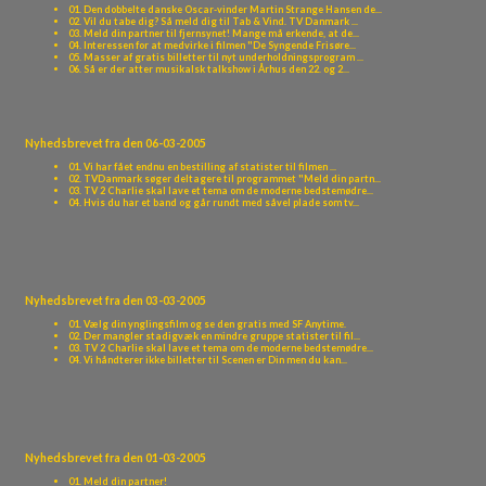
01. Den dobbelte danske Oscar-vinder Martin Strange Hansen de...
02. Vil du tabe dig? Så meld dig til Tab & Vind. TV Danmark ...
03. Meld din partner til fjernsynet! Mange må erkende, at de...
04. Interessen for at medvirke i filmen "De Syngende Frisøre...
05. Masser af gratis billetter til nyt underholdningsprogram ...
06. Så er der atter musikalsk talkshow i Århus den 22. og 2...
Nyhedsbrevet fra den 06-03-2005
01. Vi har fået endnu en bestilling af statister til filmen ...
02. TVDanmark søger deltagere til programmet "Meld din partn...
03. TV 2 Charlie skal lave et tema om de moderne bedstemødre...
04. Hvis du har et band og går rundt med såvel plade som tv...
Nyhedsbrevet fra den 03-03-2005
01. Vælg din ynglingsfilm og se den gratis med SF Anytime.
02. Der mangler stadigvæk en mindre gruppe statister til fil...
03. TV 2 Charlie skal lave et tema om de moderne bedstemødre...
04. Vi håndterer ikke billetter til Scenen er Din men du kan...
Nyhedsbrevet fra den 01-03-2005
01. Meld din partner!