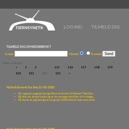
LOG IND
TILMELD DIG
TILMELD DIG NYHEDSBREVET
E-mail:
Tilmeld
Frameld
Sider i arkivet:
«
1
2
...
115
116
117
118
119
120
121
122
123
»
Nyhedsbrevet fra den 21-03-2005
01. Jeg kan sagtens bruge flere statister til filmen "Den Ret...
02. Har du dread locks og er du en yngre hvid fyr vil vi mege...
03. Husk at jeg bortgiver en gratis DVD-film til den som send...
Nyhedsbrevet fra den 17-03-2005