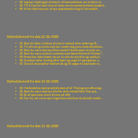
02. Jeg har modtaget stribevis af henvendelser om at blive st...
03. TV 2 Charlie skal lave et tema om de moderne bedstemødre...
04. Vi har fået masser af nye spændende ting til din mobilt...
Nyhedsbrevet fra den 22-02-2005
01. Skal du føde i midten af marts måned eller omkring 01. ...
02. Til alle de gravide som har sendt mig jeres kontaktinform...
03. Skal du være den nye Elite-model? Auditionen starter nu....
04. Skal du være statist sammen med Søren Pilmark? Filmen "...
05. Hvem har ikke drømt om at se alle de nye film og endda f...
06. Scanbox leder stadig efter børn og unge til optagelser a...
07. Gravid skuespiller mellem 26 og 35 søges til bærende ro...
08. Gladsaxe Teater søger Sangere / skuespillere / dansere t...
09. Masser af nyt Disney-materiale på vores ringetone-side:
Nyhedsbrevet fra den 15-02-2005
01. I forbindelse med produktionen af et TV-program eftersøg...
02. Skal du være den ny Lille Per eller måske Mie? Der prø...
03. En af operaens store divaer på dk4.
04. Har du set vores nye ringetone-side hvor du blandt andet ...
Nyhedsbrevet fra den 11-02-2005